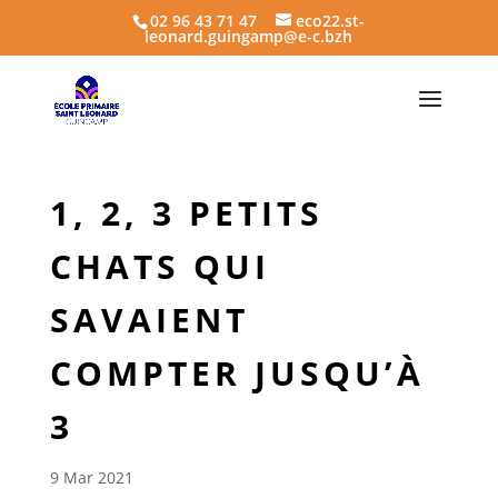
02 96 43 71 47
eco22.st-
leonard.guingamp@e-c.bzh
1, 2, 3 PETITS
CHATS QUI
SAVAIENT
COMPTER JUSQU’À
3
9 Mar 2021