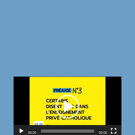
Lecteur
vidéo
00:00
00:00