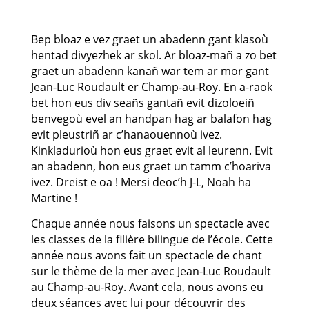
Bep bloaz e vez graet un abadenn gant klasoù
hentad divyezhek ar skol. Ar bloaz-mañ a zo bet
graet un abadenn kanañ war tem ar mor gant
Jean-Luc Roudault er Champ-au-Roy. En a-raok
bet hon eus div seañs gantañ evit dizoloeiñ
benvegoù evel an handpan hag ar balafon hag
evit pleustriñ ar c’hanaouennoù ivez.
Kinkladurioù hon eus graet evit al leurenn. Evit
an abadenn, hon eus graet un tamm c’hoariva
ivez. Dreist e oa ! Mersi deoc’h J-L, Noah ha
Martine !
Chaque année nous faisons un spectacle avec
les classes de la filière bilingue de l’école. Cette
année nous avons fait un spectacle de chant
sur le thème de la mer avec Jean-Luc Roudault
au Champ-au-Roy. Avant cela, nous avons eu
deux séances avec lui pour découvrir des