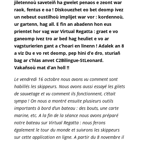
jiletennoù saveteiñ ha gwelet penaos e zeont war
raok, fentus e oa ! Diskouezhet eo bet deomp ivez
un nebeut oustilhoù implijet war vor : kordennoù,
ur gartenn, hag all. E fin an abadenn hon eus
prientet hor vag war Virtual Regatta : graet e vo
ganeomp ivez tro ar bed hag heuliet e vo ar
vagsturierien gant a c’hoari en linenn ! Adalek an 8
a viz Du e vo ret deomp, pep hini d’e dro, sturiañ
bag ar c’hlas anvet C2Bilingue-StLeonard.
Vakañsoù mat d’an holl !!
Le vendredi 16 octobre nous avons vu comment sont
habillés les skippeurs. Nous avons aussi essayé les gilets
de sauvetage et vu comment ils fonctionnent, c’était
sympa ! On nous a montré ensuite plusieurs outils
importants à bord d’un bateau : des bouts, une carte
marine, etc. A la fin de la séance nous avons préparé
notre bateau sur Virtual Regatta : nous ferons
également le tour du monde et suivrons les skippeurs
sur cette application en ligne. A partir du 8 novembre il