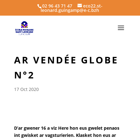
02 96 43 71 47
eco22.st-
leonard.guingamp@e-c.bzh
AR VENDÉE GLOBE
N°2
17 Oct 2020
D’ar gwener 16 a viz Here hon eus gwelet penaos
int gwisket ar vagsturierien. Klasket hon eus ar