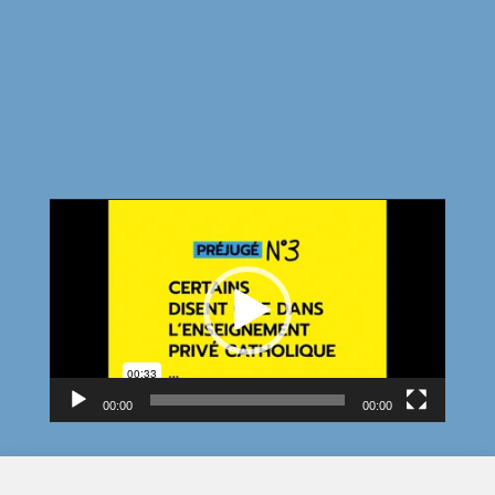
Lecteur
vidéo
00:00
00:00