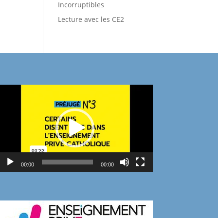
Incorruptibles
Lecture avec les CE2
Lecteur
vidéo
00:00
00:00