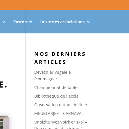
Pastorale
La vie des associations
NOS DERNIERS
ARTICLES
Devezh ar vugale e
Ploumagoar
E.
Championnat de tables.
Bibliothèque de l école
Observation d une libellule
MEURLARJEZ – CARNAVAL
Ur sizhunvezh sirk er skol –
Une semaine de cirque à