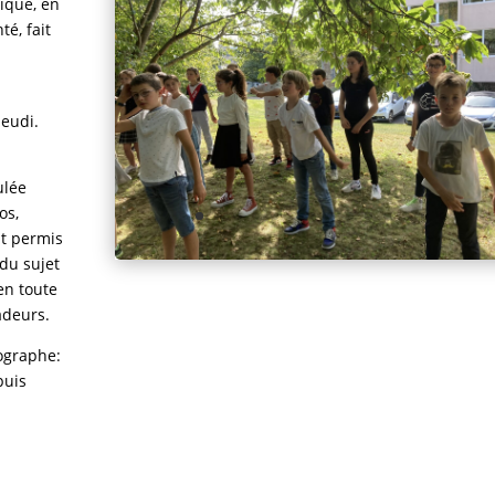
ique, en
té, fait
jeudi.
ulée
os,
nt permis
du sujet
en toute
adeurs.
hographe:
puis