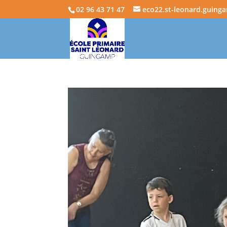
02 96 43 71 47
eco22.st-leonard.guing