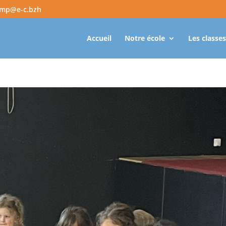
amp@e-c.bzh
Accueil
Notre école
Les classes