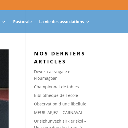
Pastorale
La vie des associations
NOS DERNIERS
ARTICLES
Devezh ar vugale e
Ploumagoar
Championnat de tables.
Bibliothèque de l école
Observation d une libellule
MEURLARJEZ – CARNAVAL
Ur sizhunvezh sirk er skol –
Une semaine de cirque à