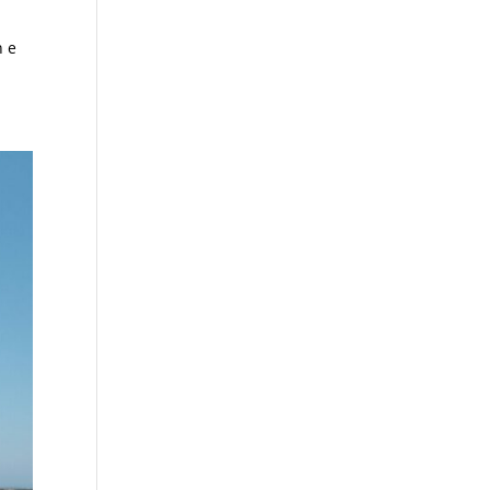
c
n e