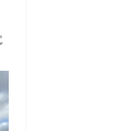
os
ar