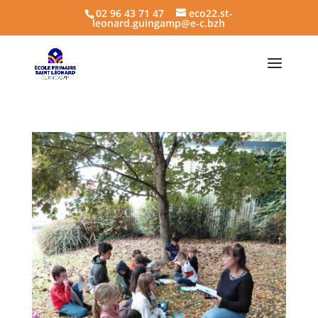
02 96 43 71 47
eco22.st-
leonard.guingamp@e-c.bzh