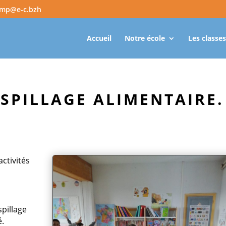
amp@e-c.bzh
Accueil
Notre école
Les classes
ASPILLAGE ALIMENTAIRE.
ctivités
pillage
é.