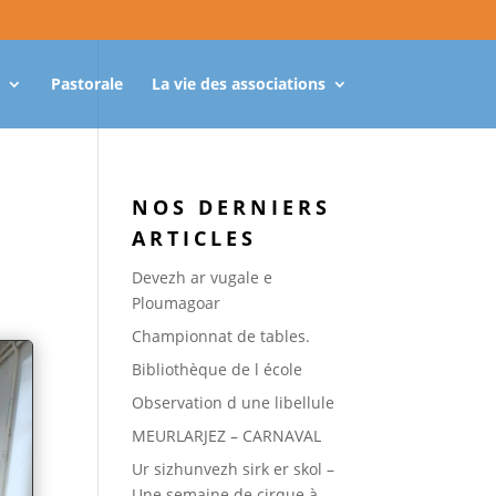
Pastorale
La vie des associations
NOS DERNIERS
ARTICLES
Devezh ar vugale e
Ploumagoar
Championnat de tables.
Bibliothèque de l école
Observation d une libellule
MEURLARJEZ – CARNAVAL
Ur sizhunvezh sirk er skol –
Une semaine de cirque à