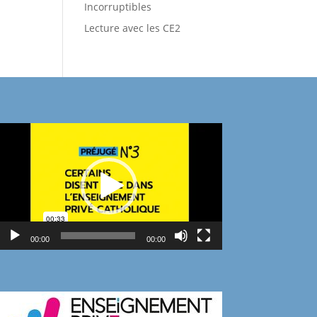
Incorruptibles
Lecture avec les CE2
Lecteur
vidéo
00:00
00:00