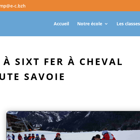
amp@e-c.bzh
Accueil
Notre école
Les classes
 À SIXT FER À CHEVAL
AUTE SAVOIE