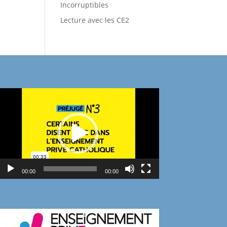
Incorruptibles
Lecture avec les CE2
Lecteur
vidéo
00:00
00:00