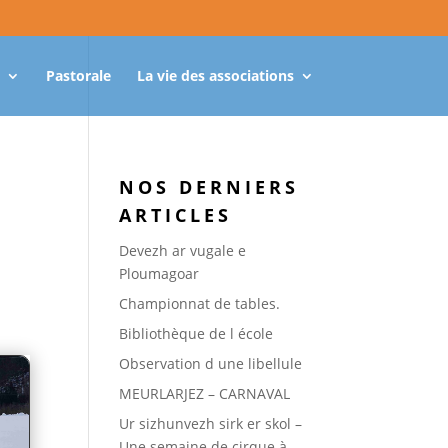
Pastorale
La vie des associations
NOS DERNIERS
ARTICLES
Devezh ar vugale e
Ploumagoar
Championnat de tables.
Bibliothèque de l école
Observation d une libellule
MEURLARJEZ – CARNAVAL
Ur sizhunvezh sirk er skol –
Une semaine de cirque à