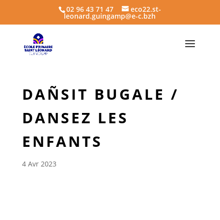
02 96 43 71 47
eco22.st-
leonard.guingamp@e-c.bzh
DAÑSIT BUGALE /
DANSEZ LES
ENFANTS
4 Avr 2023