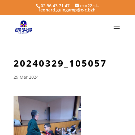
02 96 43 71 47
eco22.st-
leonard.guingamp@e-c.bzh
20240329_105057
29 Mar 2024