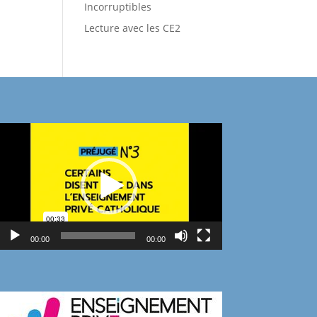
Incorruptibles
Lecture avec les CE2
Lecteur
vidéo
00:00
00:00