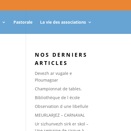
Pastorale
La vie des associations
NOS DERNIERS
ARTICLES
Devezh ar vugale e
Ploumagoar
Championnat de tables.
Bibliothèque de l école
Observation d une libellule
MEURLARJEZ – CARNAVAL
Ur sizhunvezh sirk er skol –
Une semaine de cirque à