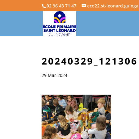
02 96 43 71 47
eco22.st-leonard.guing
20240329_121306
29 Mar 2024