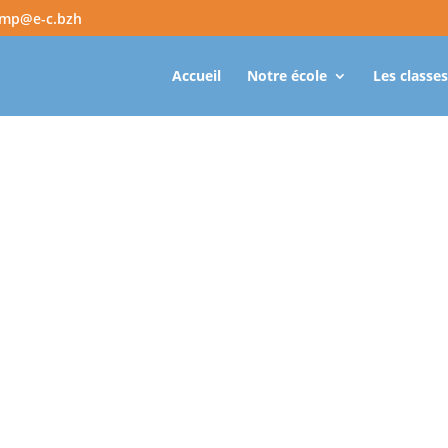
amp@e-c.bzh
Accueil
Notre école
Les classes