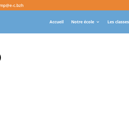
amp@e-c.bzh
Accueil
Notre école
Les classes
)