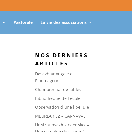
Pastorale
La vie des associations
NOS DERNIERS
ARTICLES
Devezh ar vugale e
Ploumagoar
Championnat de tables.
Bibliothèque de l école
Observation d une libellule
MEURLARJEZ – CARNAVAL
Ur sizhunvezh sirk er skol –
Une semaine de cirque à