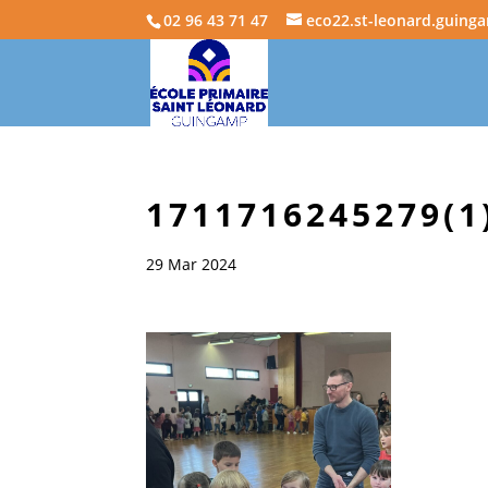
02 96 43 71 47
eco22.st-leonard.guing
1711716245279(1
29 Mar 2024