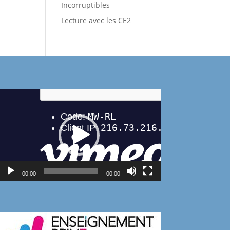
Incorruptibles
Lecture avec les CE2
Lecteur
vidéo
00:00
00:00