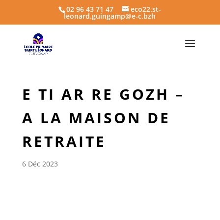
02 96 43 71 47
eco22.st-
leonard.guingamp@e-c.bzh
E TI AR RE GOZH –
A LA MAISON DE
RETRAITE
6 Déc 2023