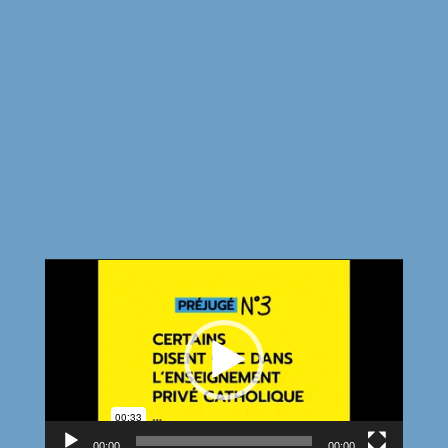
Lecteur
vidéo
00:00
00:00