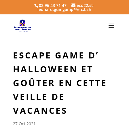
02 96 43 71 47
eco22.st-
leonard.guingamp@e-c.bzh
ESCAPE GAME D’
HALLOWEEN ET
GOÛTER EN CETTE
VEILLE DE
VACANCES
27 Oct 2021