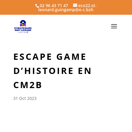
02 96 43 71 47
eco22.st-
leonard.guingamp@e-c.bzh
ESCAPE GAME
D’HISTOIRE EN
CM2B
31 Oct 2023