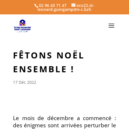
02 96 43 71 47
eco22.st-
leonard.guingamp@e-c.bzh
FÊTONS NOËL
ENSEMBLE !
17 Déc 2022
Le mois de décembre a commencé :
des énigmes sont arrivées perturber le