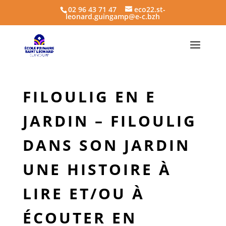
02 96 43 71 47
eco22.st-
leonard.guingamp@e-c.bzh
FILOULIG EN E
JARDIN – FILOULIG
DANS SON JARDIN
UNE HISTOIRE À
LIRE ET/OU À
ÉCOUTER EN