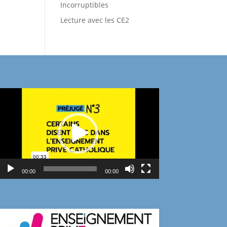
Incorruptibles
Lecture avec les CE2
Lecteur
vidéo
00:00
00:00