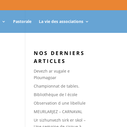
Pastorale
La vie des associations
NOS DERNIERS
ARTICLES
Devezh ar vugale e
Ploumagoar
Championnat de tables.
Bibliothèque de l école
Observation d une libellule
MEURLARJEZ – CARNAVAL
Ur sizhunvezh sirk er skol –
Une semaine de cirque à