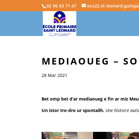
02 96 43 71 47
eco22.st-leonard.guing
MEDIAOUEG – SO
28 Mar 2021
Bet omp bet d’ar mediaoueg e fin ar miz Meu
Un istor tro-dro ur spontailh.
Une histoire aut