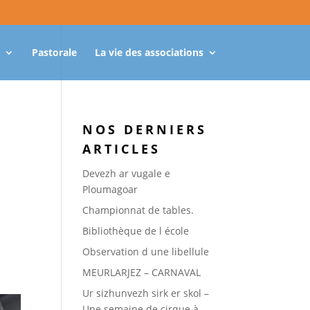
Pastorale
La vie des associations
NOS DERNIERS
ARTICLES
Devezh ar vugale e
Ploumagoar
Championnat de tables.
Bibliothèque de l école
Observation d une libellule
MEURLARJEZ – CARNAVAL
Ur sizhunvezh sirk er skol –
Une semaine de cirque à