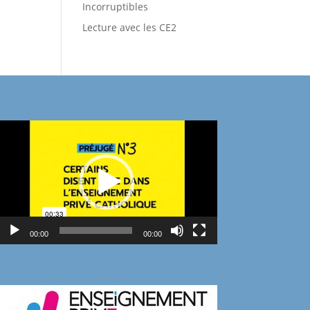
Incorruptibles
Lecture avec les CE2
Lecteur
vidéo
00:00
00:00