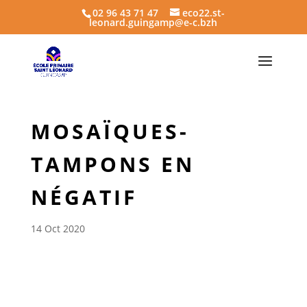
02 96 43 71 47
eco22.st-
leonard.guingamp@e-c.bzh
MOSAÏQUES-
TAMPONS EN
NÉGATIF
14 Oct 2020