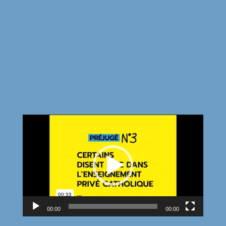
Lecteur
vidéo
00:00
00:00