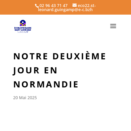
02 96 43 71 47
eco22.st-
leonard.guingamp@e-c.bzh
NOTRE DEUXIÈME
JOUR EN
NORMANDIE
20 Mai 2025