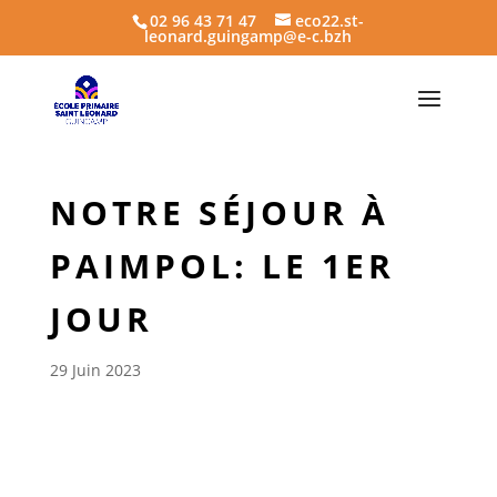
02 96 43 71 47
eco22.st-
leonard.guingamp@e-c.bzh
NOTRE SÉJOUR À
PAIMPOL: LE 1ER
JOUR
29 Juin 2023