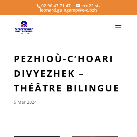
02 96 43 71 47
eco22.st-
leonard.guingamp@e-c.bzh
PEZHIOÙ-C’HOARI
DIVYEZHEK –
THÉÂTRE BILINGUE
5 Mar 2024