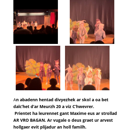
A
n abadenn hentad divyezhek ar skol a oa bet
dalc’het d’ar Meurzh 20 a viz C’hwevrer.
Prientet ha leurennet gant Maxime eus ar strollad
AR VRO BAGAN. Ar vugale o deus graet ur arvest
hollgaer evit plijadur an holl familh.