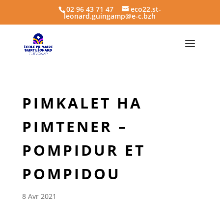
02 96 43 71 47
eco22.st-
leonard.guingamp@e-c.bzh
PIMKALET HA
PIMTENER –
POMPIDUR ET
POMPIDOU
8 Avr 2021