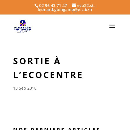
02 96 43 71 47
eco22.st-
leonard.guingamp@e-c.bzh
SORTIE À
L’ECOCENTRE
13 Sep 2018
NOS DERNIERS ARTICLES