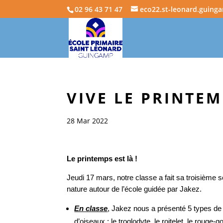
02 96 43 71 47
eco22.st-leonard.guing
VIVE LE PRINTEM
28 Mar 2022
Le printemps est là !
Jeudi 17 mars, notre classe a fait sa troisième s
nature autour de l’école guidée par Jakez.
En classe
, Jakez nous a présenté 5 types de
d’oiseaux : le troglodyte, le roitelet, le rouge-g