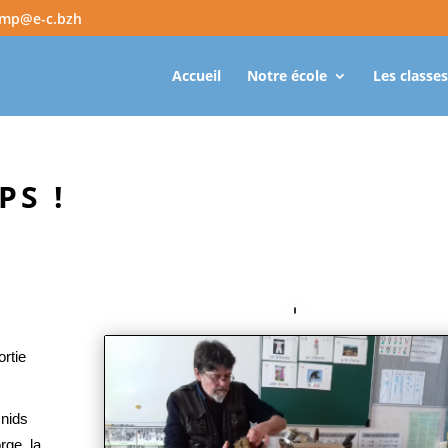
amp@e-c.bzh
Accueil
Notre école
Les classes
PS !
ortie
 nids
orge, la