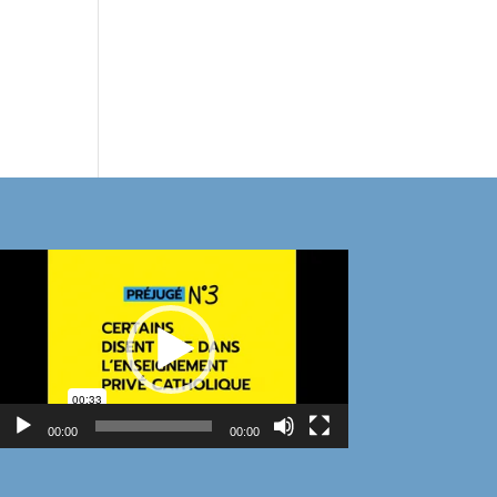
Lecteur
vidéo
00:00
00:00