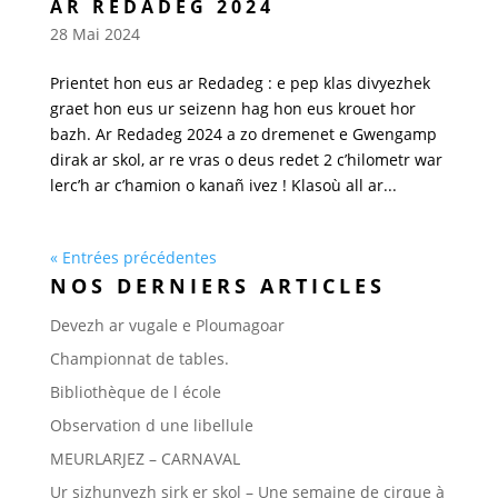
AR REDADEG 2024
28 Mai 2024
Prientet hon eus ar Redadeg : e pep klas divyezhek
graet hon eus ur seizenn hag hon eus krouet hor
bazh. Ar Redadeg 2024 a zo dremenet e Gwengamp
dirak ar skol, ar re vras o deus redet 2 c’hilometr war
lerc’h ar c’hamion o kanañ ivez ! Klasoù all ar...
« Entrées précédentes
NOS DERNIERS ARTICLES
Devezh ar vugale e Ploumagoar
Championnat de tables.
Bibliothèque de l école
Observation d une libellule
MEURLARJEZ – CARNAVAL
Ur sizhunvezh sirk er skol – Une semaine de cirque à