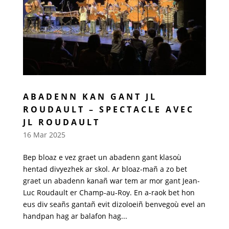
ABADENN KAN GANT JL
ROUDAULT – SPECTACLE AVEC
JL ROUDAULT
16 Mar 2025
Bep bloaz e vez graet un abadenn gant klasoù
hentad divyezhek ar skol. Ar bloaz-mañ a zo bet
graet un abadenn kanañ war tem ar mor gant Jean-
Luc Roudault er Champ-au-Roy. En a-raok bet hon
eus div seañs gantañ evit dizoloeiñ benvegoù evel an
handpan hag ar balafon hag...