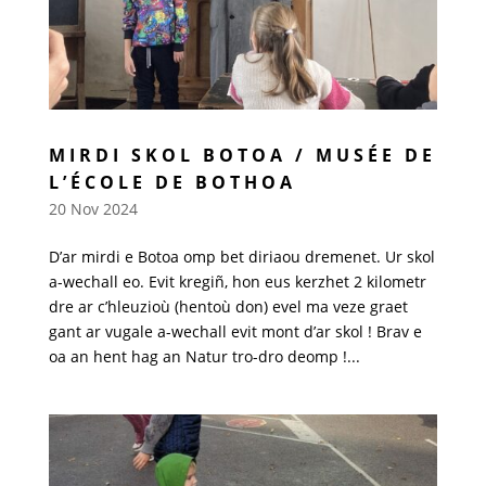
MIRDI SKOL BOTOA / MUSÉE DE
L’ÉCOLE DE BOTHOA
20 Nov 2024
D’ar mirdi e Botoa omp bet diriaou dremenet. Ur skol
a-wechall eo. Evit kregiñ, hon eus kerzhet 2 kilometr
dre ar c’hleuzioù (hentoù don) evel ma veze graet
gant ar vugale a-wechall evit mont d’ar skol ! Brav e
oa an hent hag an Natur tro-dro deomp !...