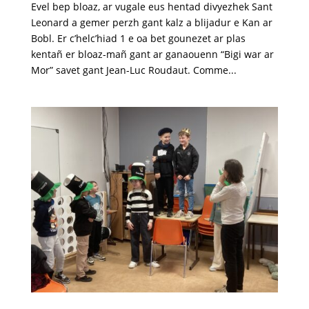
Evel bep bloaz, ar vugale eus hentad divyezhek Sant
Leonard a gemer perzh gant kalz a blijadur e Kan ar
Bobl. Er c’helc’hiad 1 e oa bet gounezet ar plas
kentañ er bloaz-mañ gant ar ganaouenn “Bigi war ar
Mor” savet gant Jean-Luc Roudaut. Comme...