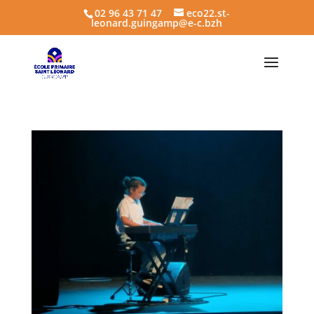
02 96 43 71 47
eco22.st-
leonard.guingamp@e-c.bzh