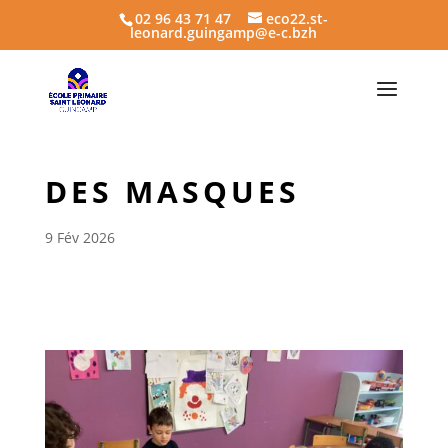
02 96 43 71 47
eco22.st-
leonard.guingamp@e-c.bzh
DES MASQUES
9 Fév 2026