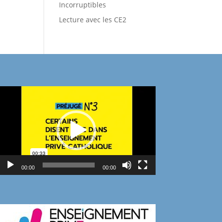
Incorruptibles
Lecture avec les CE2
Lecteur
vidéo
00:00
00:00