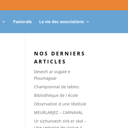
Pastorale
La vie des associations
NOS DERNIERS
ARTICLES
Devezh ar vugale e
Ploumagoar
Championnat de tables.
Bibliothèque de l école
Observation d une libellule
MEURLARJEZ – CARNAVAL
Ur sizhunvezh sirk er skol –
Une semaine de cirque à