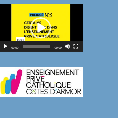
Lecteur
vidéo
00:00
00:00