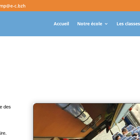
amp@e-c.bzh
Accueil
Notre école
Les classes
M
ne des
ire.