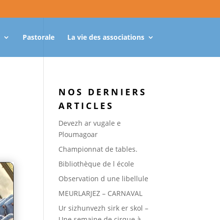
Pastorale
La vie des associations
NOS DERNIERS
ARTICLES
Devezh ar vugale e
Ploumagoar
Championnat de tables.
Bibliothèque de l école
Observation d une libellule
MEURLARJEZ – CARNAVAL
Ur sizhunvezh sirk er skol –
Une semaine de cirque à