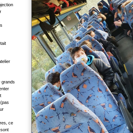
jection
r
es
tait
telier
e grands
enter
t
 (pas
eur
res, ce
 sont