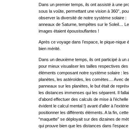
Dans un premier temps, ils ont assisté à une pro
sous la voûte, permettant une vision à 360°, pou
observer la diversité de notre système solaire :
anneaux de Saturne, tempêtes sur le Soleil… L
images étaient époustouflantes !
Après ce voyage dans l’espace, le pique-nique é
bien mérité.
Dans un deuxième temps, ils ont participé à un a
pour mieux visualiser les tailles respectives des
éléments composant notre système solaire : les
planètes, les astéroïdes, les comètes… Avec d
panneaux sur les planètes, le but était de représ
les distances immenses qui les séparent. Il fallai
d’abord effectuer des calculs de mise à l’échelle
évident le calcul mental !) avant d’aller à l’extéri
positionner les différents éléments. A la fin, cette
“maquette” se déployait sur des dizaines de mèt
qui prouve bien que les distances dans l’espace