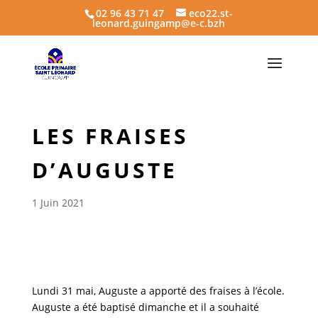
02 96 43 71 47
eco22.st-
leonard.guingamp@e-c.bzh
LES FRAISES
D’AUGUSTE
1 Juin 2021
Lundi 31 mai, Auguste a apporté des fraises à l’école.
Auguste a été baptisé dimanche et il a souhaité