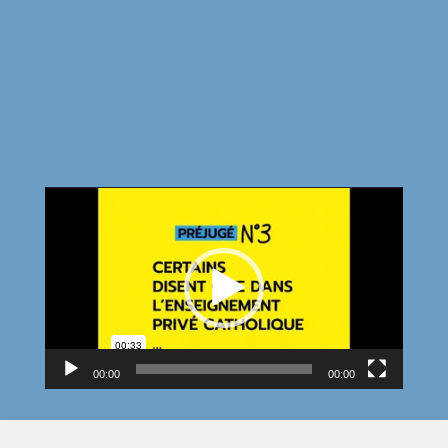
Lecteur
vidéo
00:00
00:00