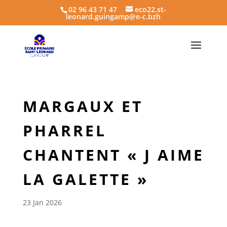
02 96 43 71 47
eco22.st-
leonard.guingamp@e-c.bzh
MARGAUX ET
PHARREL
CHANTENT « J AIME
LA GALETTE »
23 Jan 2026