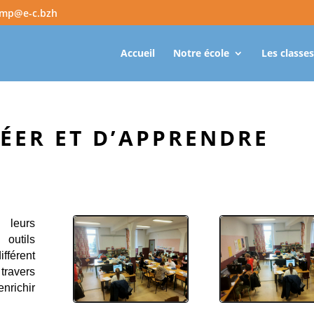
amp@e-c.bzh
Accueil
Notre école
Les classes
RÉER ET D’APPRENDRE
 leurs
outils
ifférent
 travers
nrichir