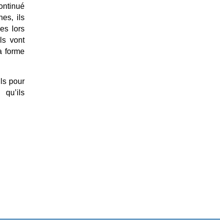
continué
es, ils
es lors
ls vont
a forme
ls pour
qu’ils