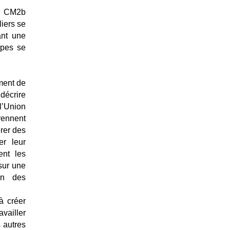
es CM2b
liers se
ant une
upes se
ment de
 décrire
l’Union
prennent
érer des
er leur
ent les
 sur une
on des
 à créer
availler
s autres