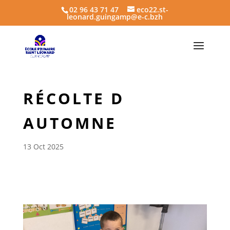
02 96 43 71 47
eco22.st-
leonard.guingamp@e-c.bzh
RÉCOLTE D
AUTOMNE
13 Oct 2025