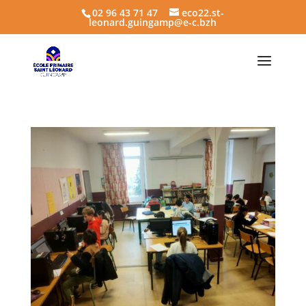
02 96 43 71 47
eco22.st-
leonard.guingamp@e-c.bzh