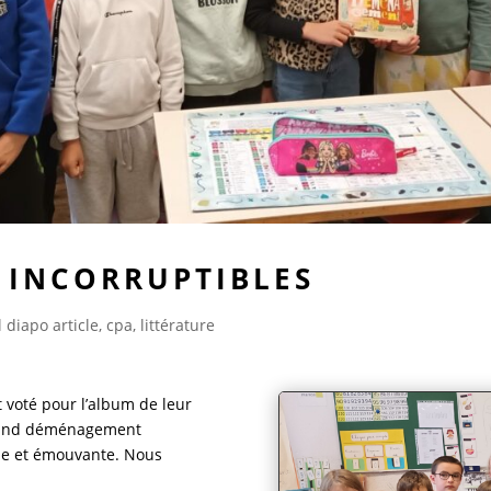
S INCORRUPTIBLES
 diapo article
,
cpa
,
littérature
t voté pour l’album de leur
 grand déménagement
ôle et émouvante. Nous