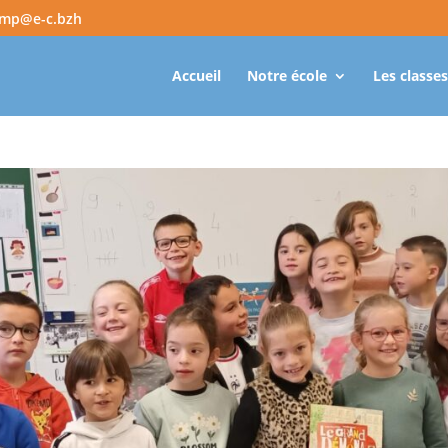
amp@e-c.bzh
Accueil
Notre école
Les classes