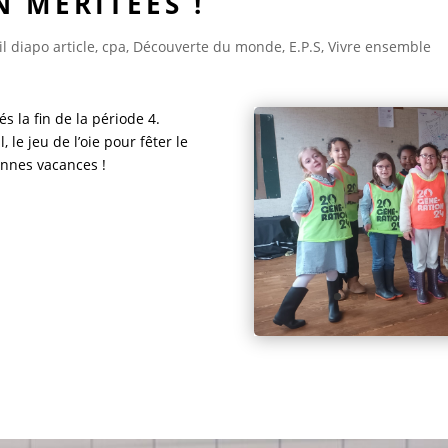
N MÉRITÉES !
l diapo article
,
cpa
,
Découverte du monde
,
E.P.S
,
Vivre ensemble
s la fin de la période 4.
 le jeu de l’oie pour fêter le
onnes vacances !