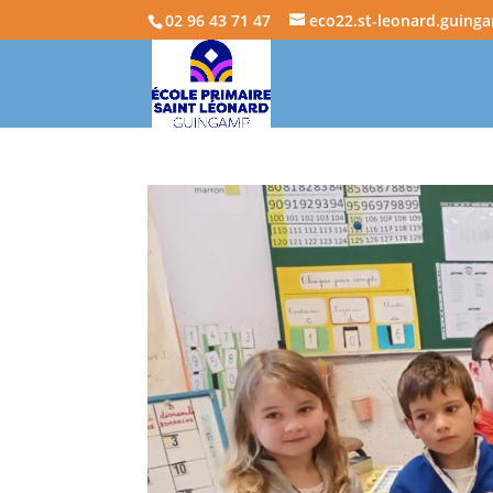
02 96 43 71 47
eco22.st-leonard.guing